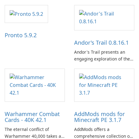
the NZZ, rooted in
independence, open debate,
and a liberal outlook that
embraces diverse opinion.
Pronto 5.9.2
Andor's Trail 0.8.16.1
Andor's Trail presents an
engaging exploration of the
fantasy world of Dhayavar,
centered around the pursuit
of your brother, Andor,
through a quest-driven
narrative inspired by classic
role-playing games.
Warhammer Combat
AddMods mods for
Cards - 40K 42.1
Minecraft PE 3.1.7
The eternal conflict of
AddMods offers a
Warhammer 40,000 takes a
comprehensive collection of