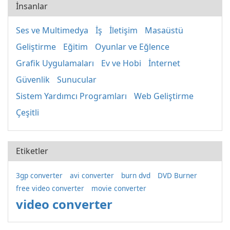
İnsanlar
Ses ve Multimedya
İş
İletişim
Masaüstü
Geliştirme
Eğitim
Oyunlar ve Eğlence
Grafik Uygulamaları
Ev ve Hobi
İnternet
Güvenlik
Sunucular
Sistem Yardımcı Programları
Web Geliştirme
Çeşitli
Etiketler
3gp converter
avi converter
burn dvd
DVD Burner
free video converter
movie converter
video converter