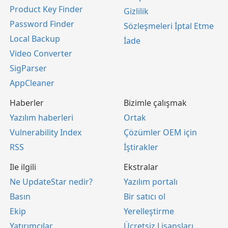
Product Key Finder
Gizlilik
Password Finder
Sözleşmeleri İptal Etme
Local Backup
İade
Video Converter
SigParser
AppCleaner
Haberler
Bizimle çalışmak
Yazılım haberleri
Ortak
Vulnerability Index
Çözümler OEM için
RSS
İştirakler
Ile ilgili
Ekstralar
Ne UpdateStar nedir?
Yazılım portalı
Basın
Bir satıcı ol
Ekip
Yerelleştirme
Yatırımcılar
Ücretsiz Lisansları