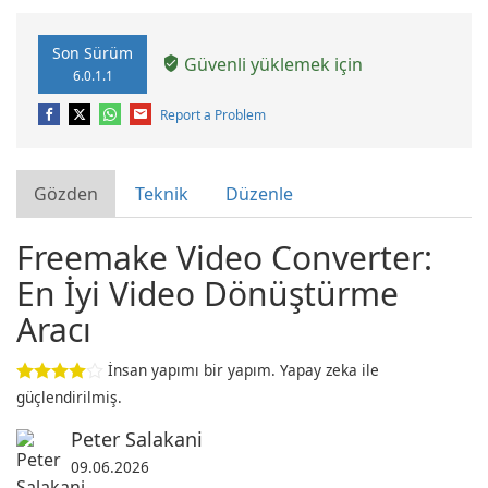
Son Sürüm
Güvenli yüklemek için
6.0.1.1
Report a Problem
Gözden
Teknik
Düzenle
Freemake Video Converter:
En İyi Video Dönüştürme
Aracı
İnsan yapımı bir yapım. Yapay zeka ile
güçlendirilmiş.
Peter Salakani
09.06.2026