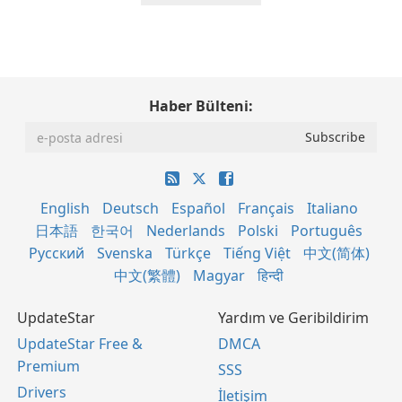
Haber Bülteni:
English
Deutsch
Español
Français
Italiano
日本語
한국어
Nederlands
Polski
Português
Русский
Svenska
Türkçe
Tiếng Việt
中文(简体)
中文(繁體)
Magyar
हिन्दी
UpdateStar
Yardım ve Geribildirim
UpdateStar Free &
DMCA
Premium
SSS
Drivers
İletişim