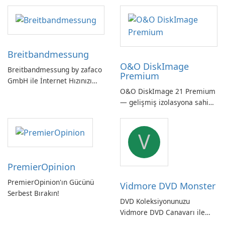
Breitbandmessung
O&O DiskImage
Breitbandmessung by zafaco
Premium
GmbH ile İnternet Hızınızı
O&O DiskImage 21 Premium
Kontrol Edin!
— gelişmiş izolasyona sahip
güçlü, Alman yapımı tam
sistem yedekleme
V
PremierOpinion
PremierOpinion'ın Gücünü
Vidmore DVD Monster
Serbest Bırakın!
DVD Koleksiyonunuzu
Vidmore DVD Canavarı ile
Açın