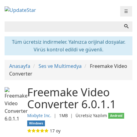
☰
Tüm ücretsiz indirmeler. Yalnızca orijinal dosyalar.
Virüs kontrol edildi ve güvenli.
Anasayfa
Ses ve Multimedya
Freemake Video
Converter
Freemake Video
Converter 6.0.1.1
Mixbyte Inc.
❘
1MB
❘
Ücretsiz Yazılım
Android
Windows
17
oy