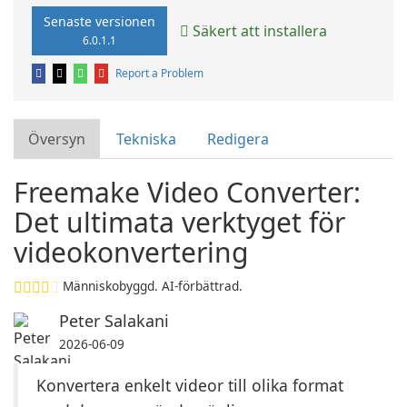
Senaste versionen
Säkert att installera
6.0.1.1
Report a Problem
Översyn
Tekniska
Redigera
Freemake Video Converter:
Det ultimata verktyget för
videokonvertering
Människobyggd. AI-förbättrad.
Peter Salakani
2026-06-09
Konvertera enkelt videor till olika format