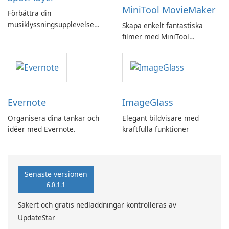
MiniTool MovieMaker
Förbättra din
musiklyssningsupplevelse
Skapa enkelt fantastiska
med SpotPlayer
filmer med MiniTool
MovieMaker.
Evernote
ImageGlass
Organisera dina tankar och
Elegant bildvisare med
idéer med Evernote.
kraftfulla funktioner
Senaste versionen
6.0.1.1
Säkert och gratis nedladdningar kontrolleras av
UpdateStar