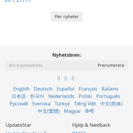
Fler nyheter
Nyhetsbrev:
English
Deutsch
Español
Français
Italiano
日本語
한국어
Nederlands
Polski
Português
Русский
Svenska
Türkçe
Tiếng Việt
中文(简体)
中文(繁體)
Magyar
हिन्दी
UpdateStar
Hjälp & feedback