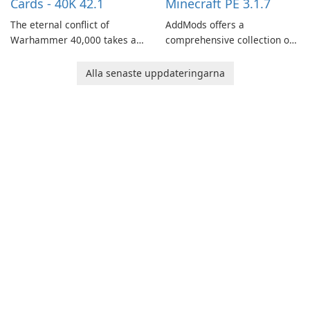
Cards - 40K 42.1
Minecraft PE 3.1.7
The eternal conflict of
AddMods offers a
Warhammer 40,000 takes a
comprehensive collection of
new turn in Warhammer
add-ons for Minecraft PE,
Combat Cards - 40K, a card
allowing you to enhance your
Alla senaste uppdateringarna
game featuring miniatures
gameplay with incredible
from Games Workshop's
mods and maps. With these
Warhammer 40,000
add-ons, your Minecraft PE
Universe.
experience will become even
more captivating and
immersive.