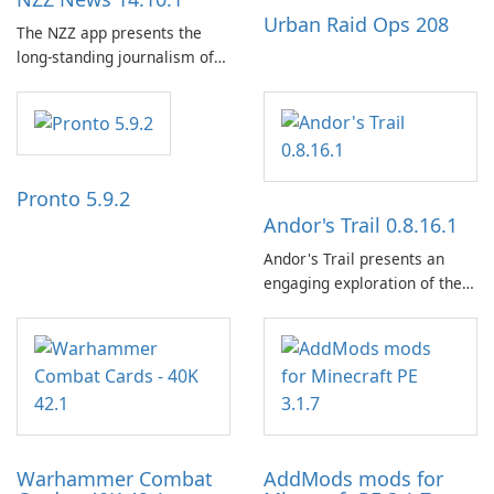
Urban Raid Ops 208
The NZZ app presents the
long-standing journalism of
the NZZ, rooted in
independence, open debate,
and a liberal outlook that
embraces diverse opinion.
Pronto 5.9.2
Andor's Trail 0.8.16.1
Andor's Trail presents an
engaging exploration of the
fantasy world of Dhayavar,
centered around the pursuit
of your brother, Andor,
through a quest-driven
narrative inspired by classic
role-playing games.
Warhammer Combat
AddMods mods for