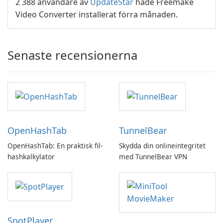
2 388 användare av
UpdateStar
hade Freemake
Video Converter installerat förra månaden.
Senaste recensionerna
OpenHashTab
TunnelBear
OpenHashTab: En praktisk fil-
Skydda din onlineintegritet
hashkalkylator
med TunnelBear VPN
SpotPlayer