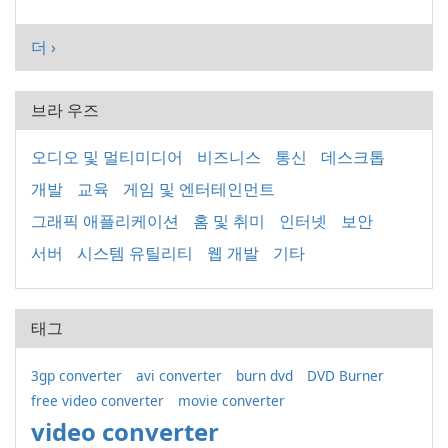
더 ›
브라 우즈
오디오 및 멀티미디어
비즈니스
통신
데스크톱
개발
교육
게임 및 엔터테인먼트
그래픽 애플리케이션
홈 및 취미
인터넷
보안
서버
시스템 유틸리티
웹 개발
기타
태그
3gp converter
avi converter
burn dvd
DVD Burner
free video converter
movie converter
video converter