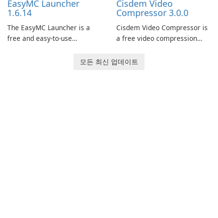
EasyMC Launcher
Cisdem Video
captivating animated scenes.
1.6.14
Compressor 3.0.0
The EasyMC Launcher is a
Cisdem Video Compressor is
free and easy-to-use
a free video compression
Minecraft launcher
software for Mac. It allows
developed by EasyMC. It
users to compress media
모든 최신 업데이트
allows Minecraft players to
files by setting the
quickly and easily access
percentage, target file size,
their favorite servers and
and file parameters to
mods with just a few clicks.
ensure satisfactory results.