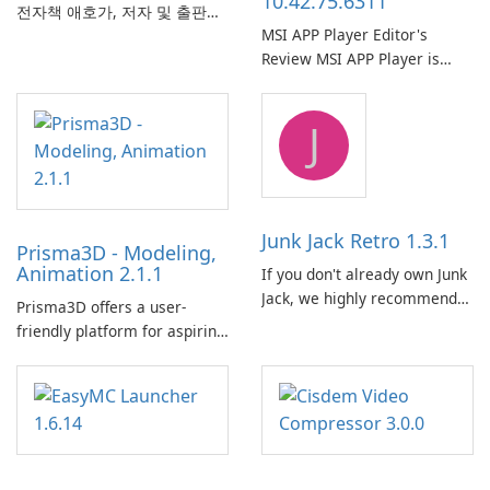
10.42.75.6311
전자책 애호가, 저자 및 출판사
MSI APP Player Editor's
에서 널리 사용하는 다재다능하
Review MSI APP Player is
고 기능이 풍부한 전자책 관리
MSI’s Windows Android
도구입니다. 이 무료 오픈 소스
emulator built atop the
소프트웨어는 사용자에게 다양
J
BlueStacks engine and tuned
한 장치와 전자책 형식에서 전
for MSI hardware.
자책을 구성, 변환, 편집 및 동
기화하기 위한 포괄적인 솔루션
을 제공합니다.
Junk Jack Retro 1.3.1
Prisma3D - Modeling,
Animation 2.1.1
If you don't already own Junk
Jack, we highly recommend
Prisma3D offers a user-
purchasing it before
friendly platform for aspiring
considering Junk Jack Retro.
3D creators to bring their
This game is where it all
imagination to life. With a
began! Junk Jack Retro,
wide range of tools and
formerly known as Junk Jack,
features, this app allows
now offers widescreen
users to easily design 3D
support.
models and generate