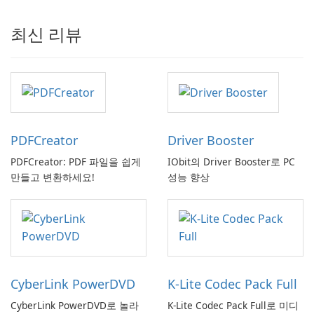
최신 리뷰
PDFCreator
Driver Booster
PDFCreator: PDF 파일을 쉽게
IObit의 Driver Booster로 PC
만들고 변환하세요!
성능 향상
CyberLink PowerDVD
K-Lite Codec Pack Full
CyberLink PowerDVD로 놀라
K-Lite Codec Pack Full로 미디