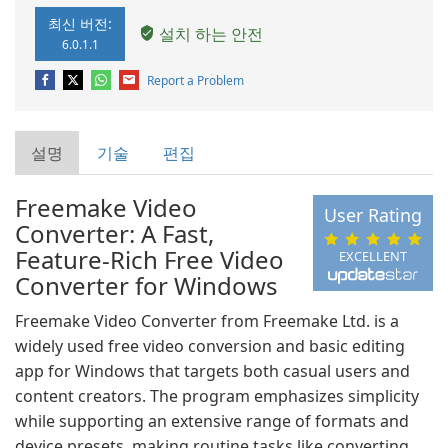
최신 버전:
설치 하는 안전
6.0.1.1
Report a Problem
설명
기술
편집
Freemake Video
User Rating
Converter: A Fast,
Feature-Rich Free Video
EXCELLENT
Converter for Windows
Freemake Video Converter from Freemake Ltd. is a
widely used free video conversion and basic editing
app for Windows that targets both casual users and
content creators. The program emphasizes simplicity
while supporting an extensive range of formats and
device presets, making routine tasks like converting