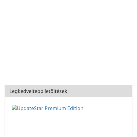
Legkedveltebb letöltések