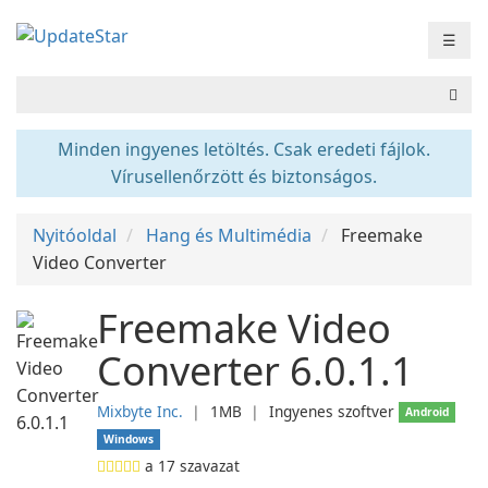
☰
Minden ingyenes letöltés. Csak eredeti fájlok.
Vírusellenőrzött és biztonságos.
Nyitóoldal
Hang és Multimédia
Freemake
Video Converter
Freemake Video
Converter 6.0.1.1
Mixbyte Inc.
❘
1MB
❘
Ingyenes szoftver
Android
Windows
a
17
szavazat