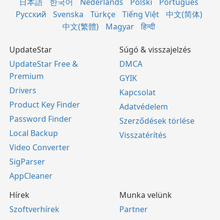
日本語
한국어
Nederlands
Polski
Português
Русский
Svenska
Türkçe
Tiếng Việt
中文(简体)
中文(繁體)
Magyar
हिन्दी
UpdateStar
Súgó & visszajelzés
UpdateStar Free &
DMCA
Premium
GYIK
Drivers
Kapcsolat
Product Key Finder
Adatvédelem
Password Finder
Szerződések törlése
Local Backup
Visszatérítés
Video Converter
SigParser
AppCleaner
Hírek
Munka velünk
Szoftverhírek
Partner