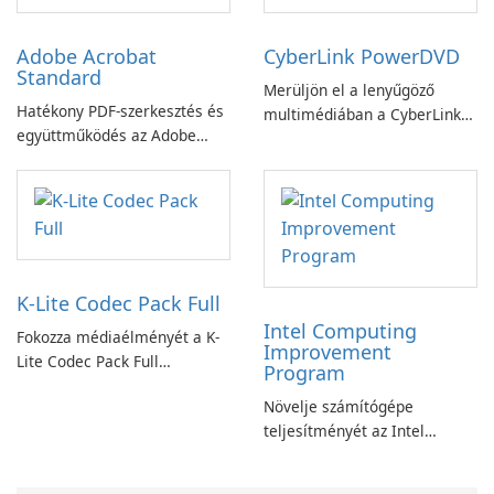
Adobe Acrobat
CyberLink PowerDVD
Standard
Merüljön el a lenyűgöző
Hatékony PDF-szerkesztés és
multimédiában a CyberLink
együttműködés az Adobe
PowerDVD-vel
Acrobat Standard
alkalmazással.
K-Lite Codec Pack Full
Intel Computing
Fokozza médiaélményét a K-
Improvement
Lite Codec Pack Full
Program
segítségével!
Növelje számítógépe
teljesítményét az Intel
számítástechnika-fejlesztési
programjával