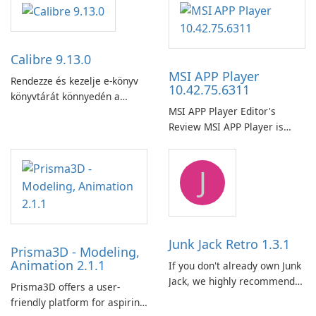
Calibre 9.13.0
MSI APP Player
Rendezze és kezelje e-könyv
10.42.75.6311
könyvtárát könnyedén a
MSI APP Player Editor's
Calibre segítségével.
Review MSI APP Player is
MSI’s Windows Android
emulator built atop the
J
BlueStacks engine and tuned
for MSI hardware.
Junk Jack Retro 1.3.1
Prisma3D - Modeling,
Animation 2.1.1
If you don't already own Junk
Jack, we highly recommend
Prisma3D offers a user-
purchasing it before
friendly platform for aspiring
considering Junk Jack Retro.