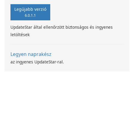
Legújabb verzió
6.0.1.1
UpdateStar által ellenőrzött biztonságos és ingyenes
letöltések
Legyen naprakész
az ingyenes UpdateStar-ral.