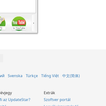
кий
Svenska
Türkçe
Tiếng Việt
中文(简体)
évjegy
Extrák
i az UpdateStar?
Szoftver portál