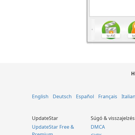
H
English
Deutsch
Español
Français
Italia
UpdateStar
Súgó & visszajelzés
UpdateStar Free &
DMCA
Premium