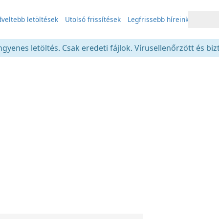
veltebb letöltések
Utolsó frissítések
Legfrissebb híreink
gyenes letöltés. Csak eredeti fájlok. Vírusellenőrzött és bi