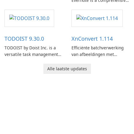
Evernote is a comprehensive
note-taking and organization
software designed to help
users capture, organize, and
access information across
multiple devices.
TODOIST 9.30.0
XnConvert 1.114
TODOIST by Doist Inc. is a
Efficiënte batchverwerking
versatile task management
van afbeeldingen met
tool designed to help
XnConvert
individuals and teams
Alle laatste updates
organize their work and
increase productivity.