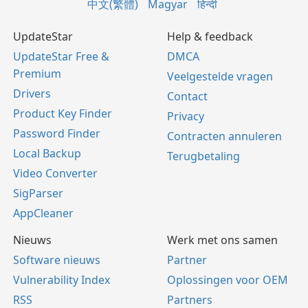
中文(繁體)
Magyar
हिन्दी
UpdateStar
Help & feedback
UpdateStar Free &
DMCA
Premium
Veelgestelde vragen
Drivers
Contact
Product Key Finder
Privacy
Password Finder
Contracten annuleren
Local Backup
Terugbetaling
Video Converter
SigParser
AppCleaner
Nieuws
Werk met ons samen
Software nieuws
Partner
Vulnerability Index
Oplossingen voor OEM
RSS
Partners