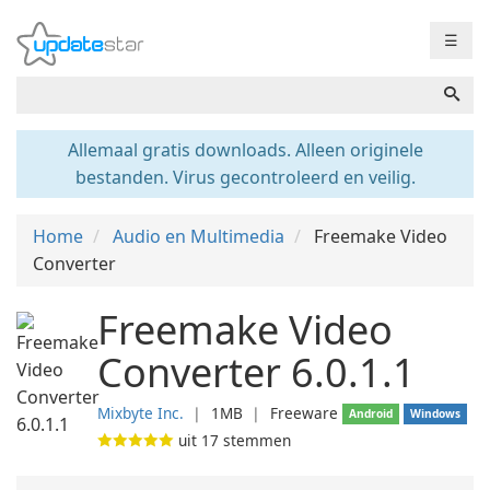
☰
Allemaal gratis downloads. Alleen originele
bestanden. Virus gecontroleerd en veilig.
Home
Audio en Multimedia
Freemake Video
Converter
Freemake Video
Converter 6.0.1.1
Mixbyte Inc.
❘
1MB
❘
Freeware
Android
Windows
uit
17
stemmen