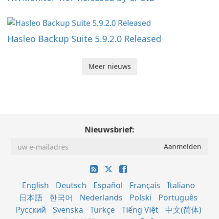
Hasleo Backup Suite 5.9.2.0 Released
Meer nieuws
Nieuwsbrief:
English
Deutsch
Español
Français
Italiano
日本語
한국어
Nederlands
Polski
Português
Русский
Svenska
Türkçe
Tiếng Việt
中文(简体)