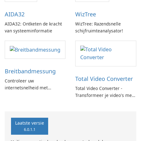
AIDA32
WizTree
AIDA32: Ontketen de kracht
WizTree: Razendsnelle
van systeeminformatie
schijfruimteanalysator!
Breitbandmessung
Total Video Converter
Controleer uw
internetsnelheid met
Total Video Converter -
Breitbandmessung by zafaco
Transformeer je video's met
GmbH!
gemak!
Laatste versie
6.0.1.1