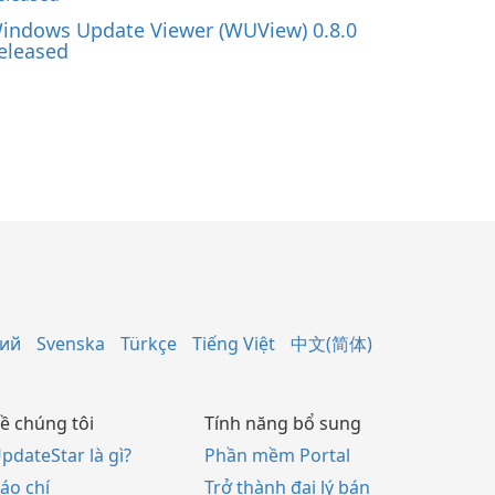
indows Update Viewer (WUView) 0.8.0
eleased
кий
Svenska
Türkçe
Tiếng Việt
中文(简体)
ề chúng tôi
Tính năng bổ sung
pdateStar là gì?
Phần mềm Portal
áo chí
Trở thành đại lý bán