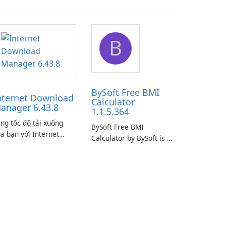
B
BySoft Free BMI
nternet Download
Calculator
anager 6.43.8
1.1.5.364
ng tốc độ tải xuống
BySoft Free BMI
a bạn với Internet
Calculator by BySoft is a
ownload Manager!
user-friendly software
application designed to
help you calculate your
Body Mass Index quickly
and accurately.