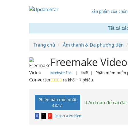
Sản phẩm của chúng
Tất cả cá
Trang chủ
Âm thanh & Đa phương tiện
Freemake Video 
Mixbyte Inc.
❘
1MB
❘
Phần mềm miễn 
ra khỏi
17
phiếu
Phiên bản mới nhất
An toàn để cài đặt
6.0.1.1
Report a Problem