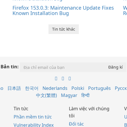
Firefox 153.0.3: Maintenance Update Fixes
W
Known Installation Bug
R
Tin tức khác
Bản tin:
no
日本語
한국어
Nederlands
Polski
Português
Русс
中文(繁體)
Magyar
हिन्दी
Tin tức
Làm việc với chúng
V
tôi
Phần mềm tin tức
U
Đối tác
Vulnerability Index
B