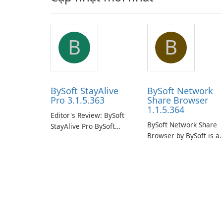
B
B
BySoft StayAlive
BySoft Network
Pro 3.1.5.363
Share Browser
1.1.5.364
Editor's Review: BySoft
BySoft Network Share
StayAlive Pro BySoft
Browser by BySoft is a
StayAlive Pro is a
comprehensive softwa
reliable software
application that allows
application designed to
users to easily browse
ensure the continuous
and manage shared
and uninterrupted
folders on their networ
operation of your
computer system.