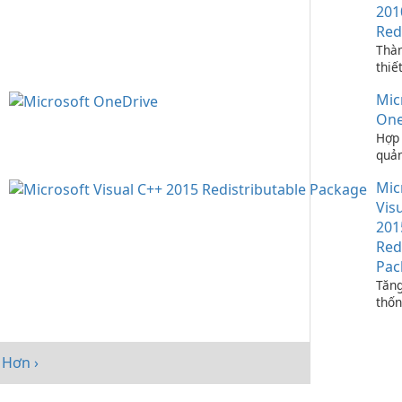
201
Red
Thà
thiế
ứng 
Mic
C++
One
Hợp 
quản
bạn 
Mic
One
Vis
201
Red
Pac
Tăng
thốn
Micr
C++
Redi
Hơn ›
Pack