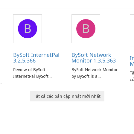
B
B
BySoft InternetPal
BySoft Network
I
3.2.5.366
Monitor 1.3.5.363
M
Review of BySoft
BySoft Network Monitor
Tă
InternetPal BySoft
by BySoft is a
củ
InternetPal is a
comprehensive network
D
re
comprehensive software
monitoring software
application designed to
designed to help
Tất cả các bản cập nhật mới nhất
monitor your internet
businesses effectively
connection and provide
manage their network
k.
real-time insights into its
infrastructure.
performance.