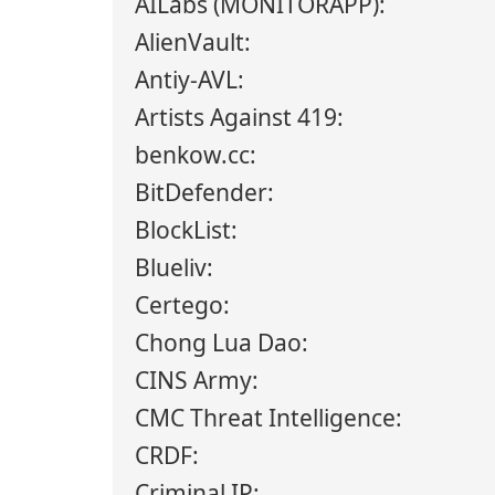
AILabs (MONITORAPP):
AlienVault:
Antiy-AVL:
Artists Against 419:
benkow.cc:
BitDefender:
BlockList:
Blueliv:
Certego:
Chong Lua Dao:
CINS Army:
CMC Threat Intelligence:
CRDF:
Criminal IP: