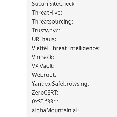
Sucuri SiteCheck:
ThreatHive:
Threatsourcing:
Trustwave:
URLhaus:
Viettel Threat Intelligence:
ViriBack:
VX Vault:
Webroot:
Yandex Safebrowsing:
ZeroCERT:
0xSI_f33d:
alphaMountain.ai: