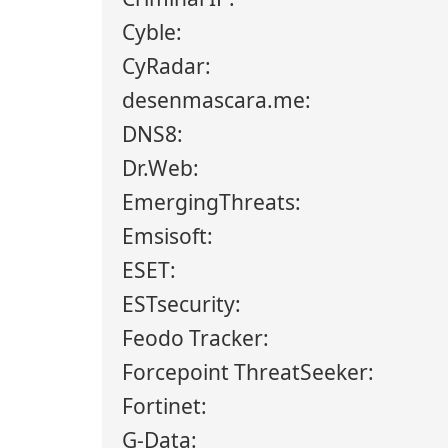
Cyble:
CyRadar:
desenmascara.me:
DNS8:
Dr.Web:
EmergingThreats:
Emsisoft:
ESET:
ESTsecurity:
Feodo Tracker:
Forcepoint ThreatSeeker:
Fortinet:
G-Data: