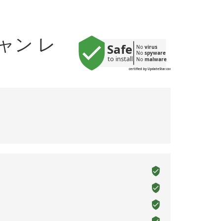
キャン レ
Safe
No 
virus
No 
spyware
to install
No 
malware
certified by UpdateStar.com