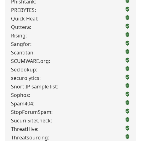
Phishtank:
PREBYTES:
Quick Heal:
Quttera:
Rising:
Sangfor:
Scantitan:
SCUMWARE.org:
Seclookup:
securolytics:
Snort IP sample list:
Sophos:
Spam404:
StopForumSpam:
Sucuri SiteCheck:
ThreatHive:
Threatsourcing: