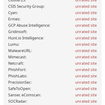
Cluster25:
unrated site
CSIS Security Group:
unrated site
Cyan:
unrated site
Ermes:
unrated site
GCP Abuse Intelligence:
unrated site
Gridinsoft:
unrated site
Hunt.io Intelligence:
unrated site
Lumu:
unrated site
MalwareURL:
unrated site
Mimecast:
unrated site
Netcraft:
unrated site
PhishFort:
unrated site
PhishLabs:
unrated site
PrecisionSec:
unrated site
SafeToOpen:
unrated site
Sansec eComscan:
unrated site
SOCRadar:
unrated site