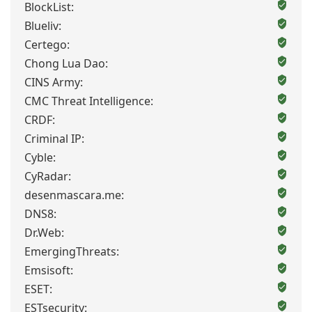
BlockList:
Blueliv:
Certego:
Chong Lua Dao:
CINS Army:
CMC Threat Intelligence:
CRDF:
Criminal IP:
Cyble:
CyRadar:
desenmascara.me:
DNS8:
Dr.Web:
EmergingThreats:
Emsisoft:
ESET:
ESTsecurity: