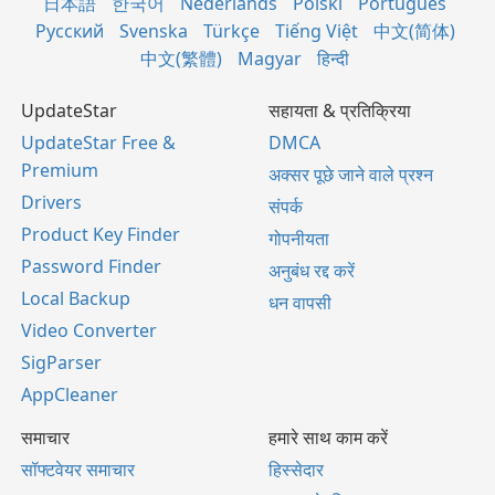
日本語
한국어
Nederlands
Polski
Português
Русский
Svenska
Türkçe
Tiếng Việt
中文(简体)
中文(繁體)
Magyar
हिन्दी
UpdateStar
सहायता & प्रतिक्रिया
UpdateStar Free &
DMCA
Premium
अक्सर पूछे जाने वाले प्रश्न
Drivers
संपर्क
Product Key Finder
गोपनीयता
Password Finder
अनुबंध रद्द करें
Local Backup
धन वापसी
Video Converter
SigParser
AppCleaner
समाचार
हमारे साथ काम करें
सॉफ्टवेयर समाचार
हिस्सेदार