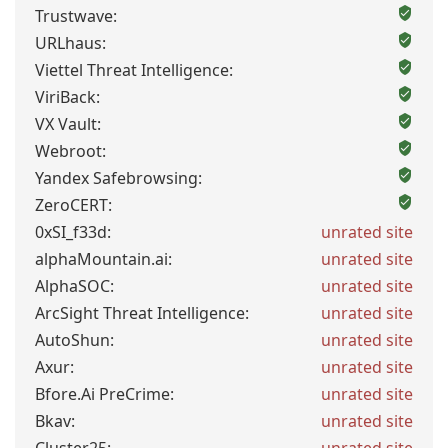
Trustwave:
URLhaus:
Viettel Threat Intelligence:
ViriBack:
VX Vault:
Webroot:
Yandex Safebrowsing:
ZeroCERT:
0xSI_f33d:
unrated site
alphaMountain.ai:
unrated site
AlphaSOC:
unrated site
ArcSight Threat Intelligence:
unrated site
AutoShun:
unrated site
Axur:
unrated site
Bfore.Ai PreCrime:
unrated site
Bkav:
unrated site