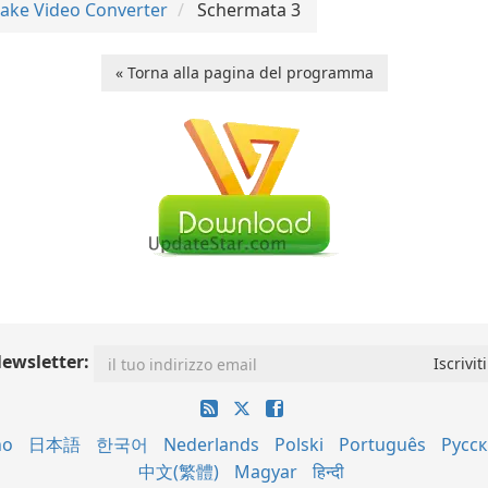
ake Video Converter
Schermata 3
« Torna alla pagina del programma
ewsletter:
no
日本語
한국어
Nederlands
Polski
Português
Русс
中文(繁體)
Magyar
हिन्दी