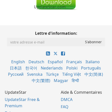
Lettre d'information:
English
Deutsch
Español
Français
Italiano
日本語
한국어
Nederlands
Polski
Português
Русский
Svenska
Türkçe
Tiếng Việt
中文(简体)
中文(繁體)
Magyar
हिन्दी
UpdateStar
Aide & Commentaires
UpdateStar Free &
DMCA
Premium
FAQ