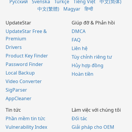
Русский
Svenska
Türkçe
Tiếng Việt
中文(简体)
中文(繁體)
Magyar
हिन्दी
UpdateStar
Giúp đỡ & Phản hồi
UpdateStar Free &
DMCA
Premium
FAQ
Drivers
Liên hệ
Product Key Finder
Tùy chỉnh riêng tư
Password Finder
Hủy hợp đồng
Local Backup
Hoàn tiền
Video Converter
SigParser
AppCleaner
Tin tức
Làm việc với chúng tôi
Phần mềm tin tức
Đối tác
Vulnerability Index
Giải pháp cho OEM