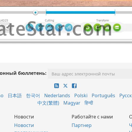
онный бюллетень:
no
日本語
한국어
Nederlands
Polski
Português
Русс
中文(繁體)
Magyar
हिन्दी
Новости
Работайте с нами
О
Новости
Партнер
Ч