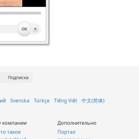
кий
Svenska
Türkçe
Tiếng Việt
中文(简体)
 компании
Дополнительно
то такое
Портал