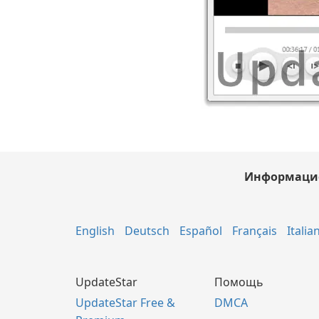
Информаци
English
Deutsch
Español
Français
Italia
UpdateStar
Помощь
UpdateStar Free &
DMCA