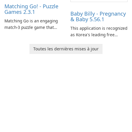
Matching Go! - Puzzle
Games 2.3.1
Baby Billy - Pregnancy
& Baby 5.56.1
Matching Go is an engaging
match-3 puzzle game that
This application is recognized
invites players to join Chloe
as Korea's leading free
and her charming corgi,
platform for pregnancy and
Ollie, on an adventurous
baby tracking, offering
Toutes les dernières mises à jour
journey across diverse
essential healthcare tips and
landscapes.
doctor-approved articles.