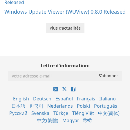
Windows Update Viewer (WUView) 0.8.0 Released
Plus d’actualités
Lettre d'information:
English
Deutsch
Español
Français
Italiano
日本語
한국어
Nederlands
Polski
Português
Русский
Svenska
Türkçe
Tiếng Việt
中文(简体)
中文(繁體)
Magyar
हिन्दी