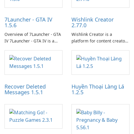
7Launcher - GTA IV
Wishlink Creator
1.5.6
2.77.0
Overview of 7Launcher - GTA
Wishlink Creator is a
IV 7Launcher - GTA IV is a
platform for content creators
specialized software
designed to monetize their
application designed to
work through built-in brand
optimize the gaming
partnerships and integrated
experience for Grand Theft
tools for content distribution
Auto IV.
and audience engagement.
Recover Deleted
Huyền Thoại Làng Lá
Messages 1.5.1
1.2.5